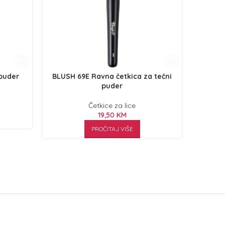
 puder
BLUSH 69E Ravna četkica za tečni
BLUSH 8
puder
Četkice za lice
19,50
KM
PROČITAJ VIŠE