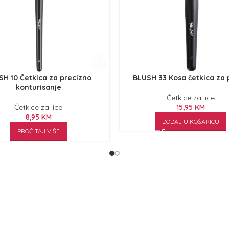
SH 10 Četkica za precizno
BLUSH 33 Kosa četkica za
konturisanje
Četkice za lice
Četkice za lice
15,95
KM
8,95
KM
DODAJ U KOŠARICU
PROČITAJ VIŠE