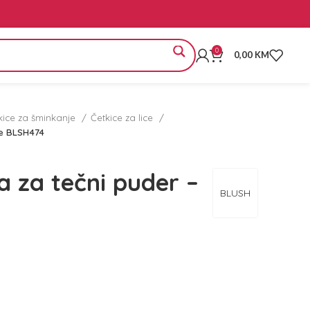
0
0,00
KM
kice za šminkanje
Četkice za lice
ze BLSH474
 za tečni puder –
BLUSH
4