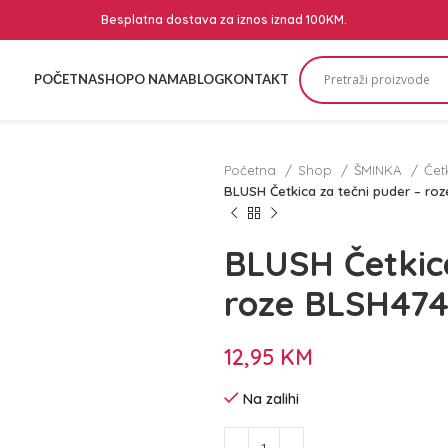
Besplatna dostava za iznos iznad 100KM.
POČETNA
SHOP
O NAMA
BLOG
KONTAKT
Početna
Shop
ŠMINKA
Čet
BLUSH Četkica za tečni puder – ro
BLUSH Četkica
roze BLSH47
12,95
KM
Na zalihi