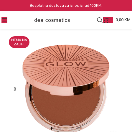
Besplatna dostava za iznos iznad 100KM.
0,00
KM
NEMA NA
ZALIHI