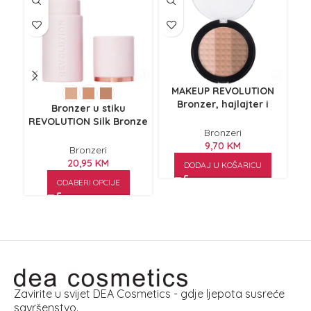
MAKEUP REVOLUTION
Bronzer, hajlajter i
Kr
Bronzer u stiku
iluminator za
REVOLUTION Silk Bronze
konturisanje 3u1 15g
Bronzeri
Sand 4,5 g
9,70
KM
Bronzeri
20,95
KM
DODAJ U KOŠARICU
ODABERI OPCIJE
Zavirite u svijet DEA Cosmetics - gdje ljepota susreće
savršenstvo.