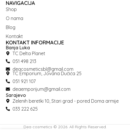
NAVIGACIJA
Shop
O nama
Blog
Kontakt
KONTAKT INFORMACIJE
Banja Luka
TC Delta Planet
051 498 213
deacosmeticsbl@gmail.com
TC Emporium, Jovana Dučića 25
051 921 107
deaemporijum@gmail.com
Sarajevo
Zelenih beretki 10, Stari grad - pored Doma armije
033 222 625
Dea cosmetics © 2026. All Rights Reserved.