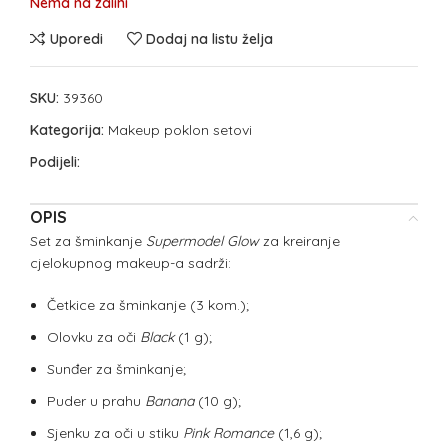
Nema na zalihi
Uporedi
Dodaj na listu želja
SKU:
39360
Kategorija:
Makeup poklon setovi
Podijeli:
OPIS
Set za šminkanje
Supermodel Glow
za kreiranje
cjelokupnog makeup-a sadrži:
Četkice za šminkanje (3 kom.);
Olovku za oči
Black
(1 g);
Sunđer za šminkanje;
Puder u prahu
Banana
(10 g);
Sjenku za oči u stiku
Pink Romance
(1,6 g);