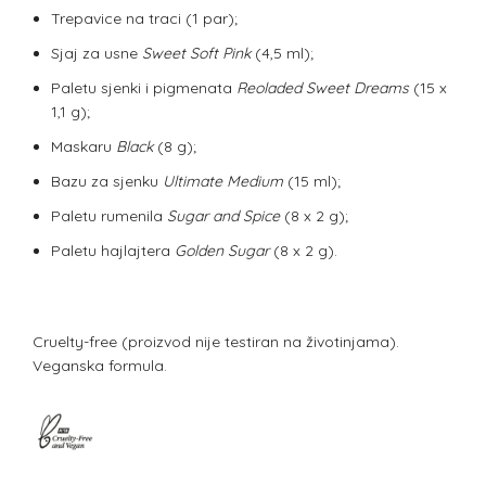
Trepavice na traci (1 par);
Sjaj za usne
Sweet Soft Pink
(4,5 ml);
Paletu sjenki i pigmenata
Reoladed Sweet Dreams
(15 x
1,1 g);
Maskaru
Black
(8 g);
Bazu za sjenku
Ultimate Medium
(15 ml);
Paletu rumenila
Sugar and Spice
(8 x 2 g);
Paletu hajlajtera
Golden Sugar
(8 x 2 g).
Cruelty-free (proizvod nije testiran na životinjama).
Veganska formula.