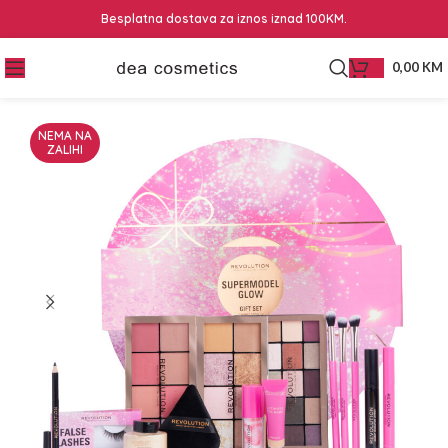
Besplatna dostava za iznos iznad 100KM.
0,00
KM
NEMA NA
ZALIHI