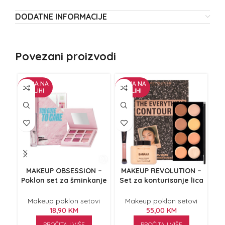
DODATNE INFORMACIJE
Povezani proizvodi
NEMA NA
NEMA NA
NE
ZALIHI
ZALIHI
Z
MAKEUP OBSESSION –
MAKEUP REVOLUTION –
M
Poklon set za šminkanje
Set za konturisanje lica
Se
Too Cute To Care
The Everything Contour
Kit
Makeup poklon setovi
Makeup poklon setovi
18,90
KM
55,00
KM
PROČITAJ VIŠE
PROČITAJ VIŠE