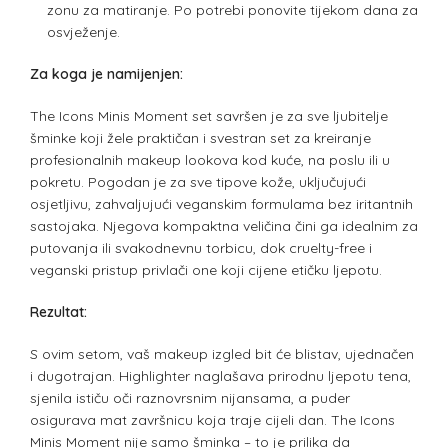
zonu za matiranje. Po potrebi ponovite tijekom dana za
osvježenje.
Za koga je namijenjen:
The Icons Minis Moment set savršen je za sve ljubitelje
šminke koji žele praktičan i svestran set za kreiranje
profesionalnih makeup lookova kod kuće, na poslu ili u
pokretu. Pogodan je za sve tipove kože, uključujući
osjetljivu, zahvaljujući veganskim formulama bez iritantnih
sastojaka. Njegova kompaktna veličina čini ga idealnim za
putovanja ili svakodnevnu torbicu, dok cruelty-free i
veganski pristup privlači one koji cijene etičku ljepotu.
Rezultat:
S ovim setom, vaš makeup izgled bit će blistav, ujednačen
i dugotrajan. Highlighter naglašava prirodnu ljepotu tena,
sjenila ističu oči raznovrsnim nijansama, a puder
osigurava mat završnicu koja traje cijeli dan. The Icons
Minis Moment nije samo šminka – to je prilika da