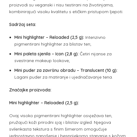
proizvodi su veganski i nisu testirani na životinjama,
kombinirajući visoku kvalitetu s etičkim pristupom ljepoti.
Sadržaj seta:
Mini highlighter – Reloaded (2,5 g):
Intenzivno
pigmentirani highlighter za blistav ten;
Mini paleta sjenila – Icon (2,8 g):
Četiri nijanse za
svestrane makeup lookove;
Mini puder za završnu obradu – Translucent (10 g):
Lagani puder za matiranje i ujednačavanje tena.
Značajke proizvoda:
Mini highlighter – Reloaded (2,5 g):
Ovaj visoko pigmentirani highlighter osvježava ten,
pružajući koži prirodni sjaj i blistav izgled. Njegova
svilenkasta tekstura s finim šimerom omogućuje
jednostavno nanošenje i besprijekorno stapanje s kožom,