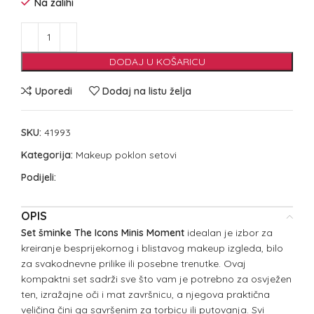
Na zalihi
DODAJ U KOŠARICU
Uporedi
Dodaj na listu želja
SKU:
41993
Kategorija:
Makeup poklon setovi
Podijeli:
OPIS
Set šminke The Icons Minis Moment
idealan je izbor za
kreiranje besprijekornog i blistavog makeup izgleda, bilo
za svakodnevne prilike ili posebne trenutke. Ovaj
kompaktni set sadrži sve što vam je potrebno za osvježen
ten, izražajne oči i mat završnicu, a njegova praktična
veličina čini ga savršenim za torbicu ili putovanja. Svi