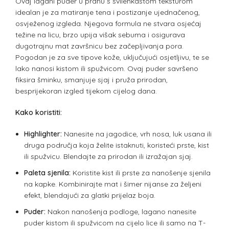
Ovaj lagani puder u prahu s svilenkastom teksturom
idealan je za matiranje tena i postizanje ujednačenog,
osvježenog izgleda. Njegova formula ne stvara osjećaj
težine na licu, brzo upija višak sebuma i osigurava
dugotrajnu mat završnicu bez začepljivanja pora.
Pogodan je za sve tipove kože, uključujući osjetljivu, te se
lako nanosi kistom ili spužvicom. Ovaj puder savršeno
fiksira šminku, smanjuje sjaj i pruža prirodan,
besprijekoran izgled tijekom cijelog dana.
Kako koristiti:
Highlighter:
Nanesite na jagodice, vrh nosa, luk usana ili
druga područja koja želite istaknuti, koristeći prste, kist
ili spužvicu. Blendajte za prirodan ili izražajan sjaj.
Paleta sjenila:
Koristite kist ili prste za nanošenje sjenila
na kapke. Kombinirajte mat i šimer nijanse za željeni
efekt, blendajući za glatki prijelaz boja.
Puder:
Nakon nanošenja podloge, lagano nanesite
puder kistom ili spužvicom na cijelo lice ili samo na T-