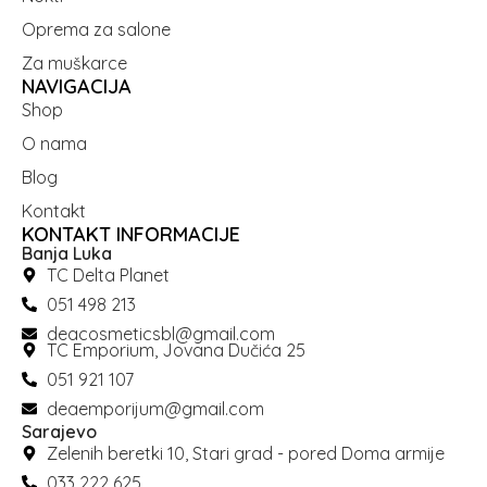
Oprema za salone
Za muškarce
NAVIGACIJA
Shop
O nama
Blog
Kontakt
KONTAKT INFORMACIJE
Banja Luka
TC Delta Planet
051 498 213
deacosmeticsbl@gmail.com
TC Emporium, Jovana Dučića 25
051 921 107
deaemporijum@gmail.com
Sarajevo
Zelenih beretki 10, Stari grad - pored Doma armije
033 222 625