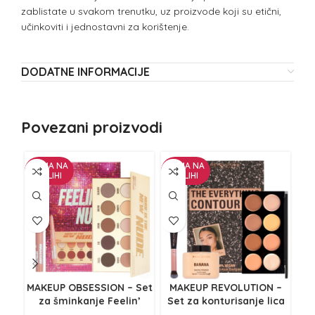
zablistate u svakom trenutku, uz proizvode koji su etični,
učinkoviti i jednostavni za korištenje.
DODATNE INFORMACIJE
Povezani proizvodi
NEMA NA
NEMA NA
NE
ZALIHI
ZALIHI
Z
MAKEUP OBSESSION – Set
MAKEUP REVOLUTION –
M
za šminkanje Feelin’
Set za konturisanje lica
Se
Nude
The Everything Contour