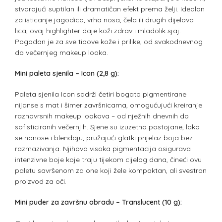
stvarajući suptilan ili dramatičan efekt prema želji. Idealan
za isticanje jagodica, vrha nosa, čela ili drugih dijelova
lica, ovaj highlighter daje koži zdrav i mladolik sjaj.
Pogodan je za sve tipove kože i prilike, od svakodnevnog
do večernjeg makeup looka.
Mini paleta sjenila – Icon (2,8 g):
Paleta sjenila Icon sadrži četiri bogato pigmentirane
nijanse s mat i šimer završnicama, omogućujući kreiranje
raznovrsnih makeup lookova – od nježnih dnevnih do
sofisticiranih večernjih. Sjene su izuzetno postojane, lako
se nanose i blendaju, pružajući glatki prijelaz boja bez
razmazivanja. Njihova visoka pigmentacija osigurava
intenzivne boje koje traju tijekom cijelog dana, čineći ovu
paletu savršenom za one koji žele kompaktan, ali svestran
proizvod za oči.
Mini puder za završnu obradu – Translucent (10 g):