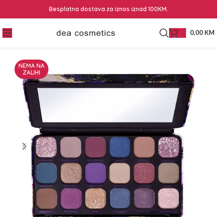
Besplatna dostava za iznos iznad 100KM.
0,00
KM
NEMA NA
ZALIHI