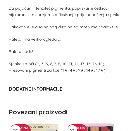
Za pojačan intenzitet pigmenta, poprskajte četkicu
hijaluronskim sprejom za fiksiranje prije nanošenja sjenke.
Pakovanje je originalnog dizajna sa motivima “galaksije”.
Paleta ima veliko ogledalo.
Paleta sadrži:
Sjenke za oči (2, 3, 5, 6, 7, 8, 10, 11, 12, 13, 15, 16, 18);
Presovani pigmenti za lice (1★, 4★, 9★, 14★, 17★).
DODATNE INFORMACIJE
Povezani proizvodi
NEMA NA
NEMA NA
NE