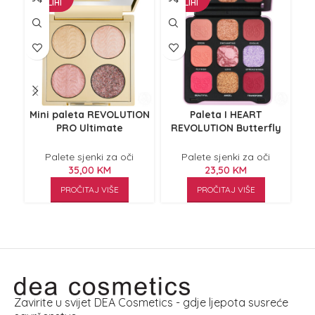
ZALIHI
ZALIHI
Z
Mini paleta REVOLUTION
Paleta I HEART
PRO Ultimate
REVOLUTION Butterfly
R
Champagne 3.2g
Wonderland 9.9g
Palete sjenki za oči
Palete sjenki za oči
35,00
KM
23,50
KM
PROČITAJ VIŠE
PROČITAJ VIŠE
Zavirite u svijet DEA Cosmetics - gdje ljepota susreće