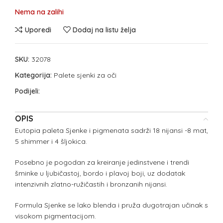
Nema na zalihi
Uporedi
Dodaj na listu želja
SKU:
32078
Kategorija:
Palete sjenki za oči
Podijeli:
OPIS
Eutopia paleta Sjenke i pigmenata sadrži 18 nijansi -8 mat,
5 shimmer i 4 šljokica.
Posebno je pogodan za kreiranje jedinstvene i trendi
šminke u ljubičastoj, bordo i plavoj boji, uz dodatak
intenzivnih zlatno-ružičastih i bronzanih nijansi.
Formula Sjenke se lako blenda i pruža dugotrajan učinak s
visokom pigmentacijom.