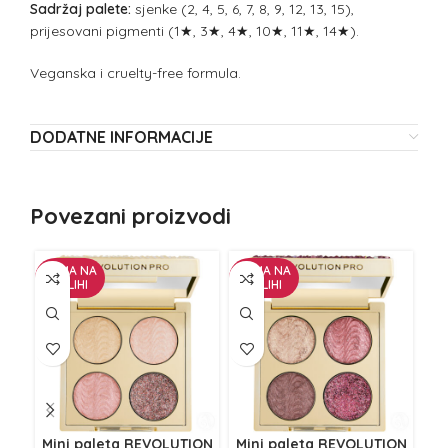
Sadržaj palete:
sjenke (2, 4, 5, 6, 7, 8, 9, 12, 13, 15),
prijesovani pigmenti (1★, 3★, 4★, 10★, 11★, 14★).
Veganska i cruelty-free formula.
DODATNE INFORMACIJE
Povezani proizvodi
NEMA NA
NEMA NA
NE
ZALIHI
ZALIHI
Z
Mini paleta REVOLUTION
Mini paleta REVOLUTION