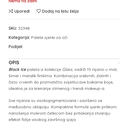
Nema na zalihi
Uporedi
Dodaj na listu želja
SKU:
32348
Kategorija:
Palete sjenki za oči
Podijeli:
OPIS
Black Ice
paleta iz kolekcije
Glass
, sadrži 15 nijansi u mat,
šimer i metalik finišima. Kombinacija srebrnih, zlatnih i
čisto crvenih do prizmatično svijetlucave bakarne boje,
idealna je za kreiranje otmenog i trendi makeup-a.
Sve nijanse su visokopigmentovane i savršeno se
međusobno uklapaju. Kompaktne formule sjenki prilikom
nanošenja mokrom četkicom bez pritiskanja stvaraju
efekat folije visokog završnog sjaja.