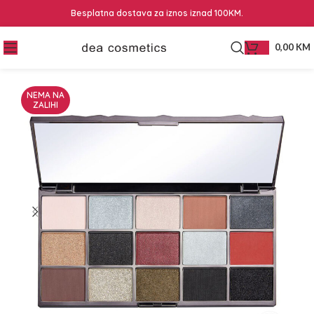
Besplatna dostava za iznos iznad 100KM.
0,00
KM
NEMA NA
ZALIHI