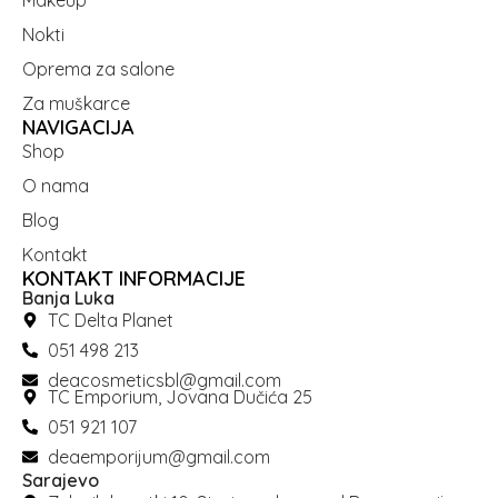
Nokti
Oprema za salone
Za muškarce
NAVIGACIJA
Shop
O nama
Blog
Kontakt
KONTAKT INFORMACIJE
Banja Luka
TC Delta Planet
051 498 213
deacosmeticsbl@gmail.com
TC Emporium, Jovana Dučića 25
051 921 107
deaemporijum@gmail.com
Sarajevo