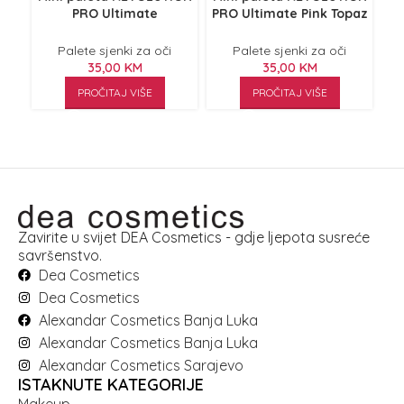
PRO Ultimate
PRO Ultimate Pink Topaz
OB
Champagne 3.2g
3.2g
Palete sjenki za oči
Palete sjenki za oči
35,00
KM
35,00
KM
PROČITAJ VIŠE
PROČITAJ VIŠE
Zavirite u svijet DEA Cosmetics - gdje ljepota susreće
savršenstvo.
Dea Cosmetics
Dea Cosmetics
Alexandar Cosmetics Banja Luka
Alexandar Cosmetics Banja Luka
Alexandar Cosmetics Sarajevo
ISTAKNUTE KATEGORIJE
Makeup