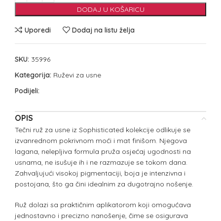
DODAJ U KOŠARICU
Uporedi
Dodaj na listu želja
SKU:
35996
Kategorija:
Ruževi za usne
Podijeli:
OPIS
Tečni ruž za usne iz Sophisticated kolekcije odlikuje se
izvanrednom pokrivnom moći i mat finišom. Njegova
lagana, nelepljiva formula pruža osjećaj ugodnosti na
usnama, ne isušuje ih i ne razmazuje se tokom dana.
Zahvaljujući visokoj pigmentaciji, boja je intenzivna i
postojana, što ga čini idealnim za dugotrajno nošenje.
Ruž dolazi sa praktičnim aplikatorom koji omogućava
jednostavno i precizno nanošenje, čime se osigurava