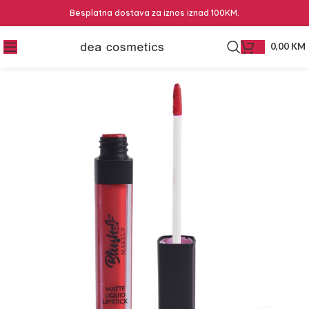
Besplatna dostava za iznos iznad 100KM.
0,00
KM