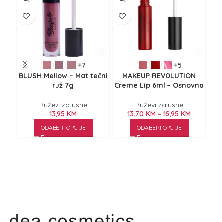
+7
+5
Cr
BLUSH Mellow – Mat tečni
MAKEUP REVOLUTION
ruž 7g
Creme Lip 6ml – Osnovna
Ruževi za usne
Ruževi za usne
13,95
KM
13,70
KM
–
15,95
KM
ODABERI OPCIJE
ODABERI OPCIJE