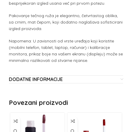
besprijekoran izgled usana već pri prvom potezu.
Pakovanje tečnog ruža je elegantno, četvrtastog oblika,
sa crnim, mat čepom, koji dodatno naglašava sofisticirani
izgled proizvoda.
Napomena: U zavisnosti od vrste uređaja koji koristite
(mobilni telefon, tablet, laptop, računar) i kalibracije
monitora, prikaz boje na vašem ekranu (displeju) može se
minimalno razlikovati od stvarne nijanse.
DODATNE INFORMACIJE
Povezani proizvodi
NE
Z