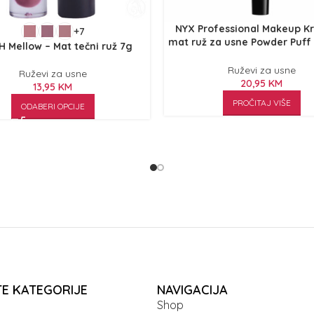
NYX Professional Makeup K
+7
mat ruž za usne Powder Puff 
 Mellow – Mat tečni ruž 7g
– Puppy Love PPL02
Ruževi za usne
Ruževi za usne
20,95
KM
13,95
KM
PROČITAJ VIŠE
ODABERI OPCIJE
TE KATEGORIJE
NAVIGACIJA
Shop