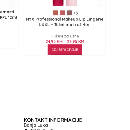
remasti
+3
PPL 12ml
NYX Professional Makeup Lip Lingerie
NYX Prof
LXXL – Tečni mat ruž 4ml
za us
Ruževi za usne
24,95
KM
–
28,95
KM
ODABERI OPCIJE
KONTAKT INFORMACIJE
Banja Luka