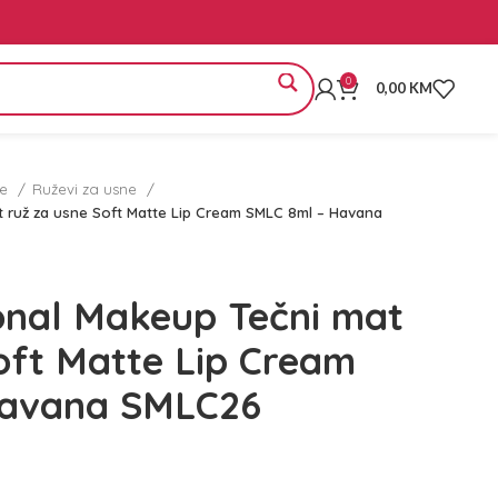
0
0,00
KM
ne
Ruževi za usne
 ruž za usne Soft Matte Lip Cream SMLC 8ml – Havana
onal Makeup Tečni mat
oft Matte Lip Cream
Havana SMLC26