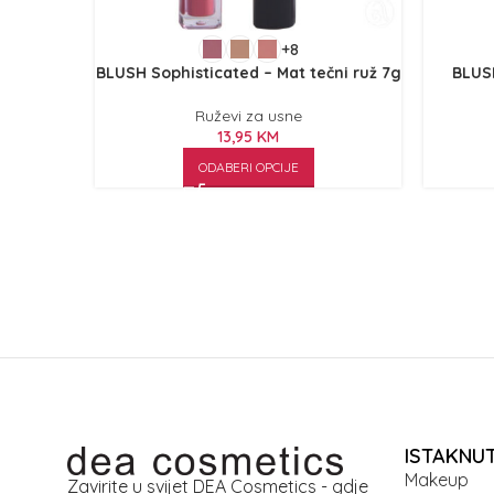
+8
BLUSH Sophisticated – Mat tečni ruž 7g
BLUSH
Ruževi za usne
13,95
KM
ODABERI OPCIJE
ISTAKNU
Makeup
Zavirite u svijet DEA Cosmetics - gdje