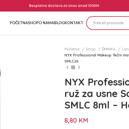
Besplatna dostava za iznos iznad 100KM.
POČETNA
SHOP
O NAMA
BLOG
KONTAKT
Početna
Shop
ŠMINKA
Us
NYX Professional Makeup Tečni mat
SMLC26
NYX Professi
ruž za usne S
SMLC 8ml – 
8,80
KM