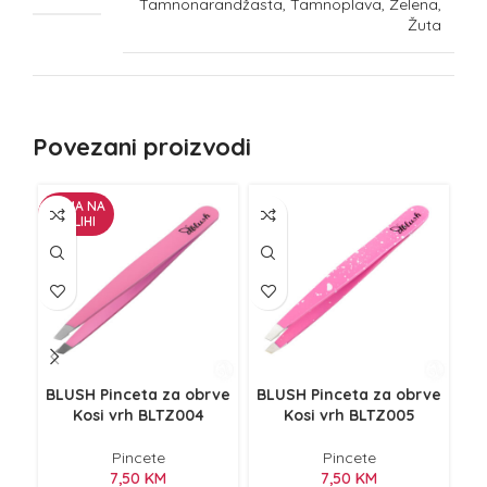
Tamnonarandžasta, Tamnoplava, Zelena,
Žuta
Povezani proizvodi
NEMA NA
ZALIHI
BLUSH Pinceta za obrve
BLUSH Pinceta za obrve
BL
Kosi vrh BLTZ004
Kosi vrh BLTZ005
Pincete
Pincete
7,50
KM
7,50
KM