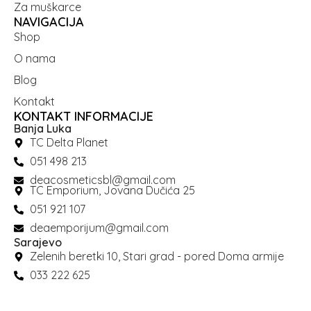
Za muškarce
NAVIGACIJA
Shop
O nama
Blog
Kontakt
KONTAKT INFORMACIJE
Banja Luka
TC Delta Planet
051 498 213
deacosmeticsbl@gmail.com
TC Emporium, Jovana Dučića 25
051 921 107
deaemporijum@gmail.com
Sarajevo
Zelenih beretki 10, Stari grad - pored Doma armije
033 222 625