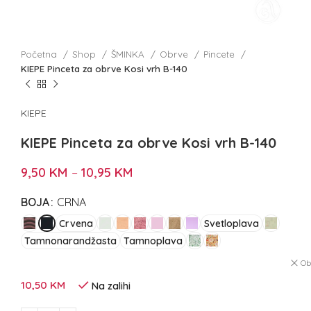
Početna
Shop
ŠMINKA
Obrve
Pincete
KIEPE Pinceta za obrve Kosi vrh B-140
KIEPE
KIEPE Pinceta za obrve Kosi vrh B-140
9,50
KM
–
10,95
KM
BOJA
CRNA
Crvena
Svetloplava
Tamnonarandžasta
Tamnoplava
Ob
10,50
KM
Na zalihi