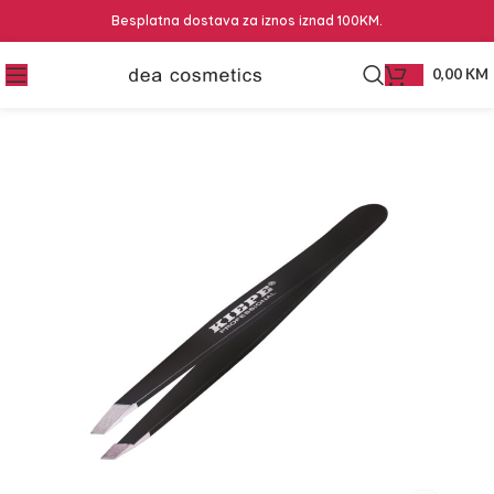
Besplatna dostava za iznos iznad 100KM.
0,00
KM