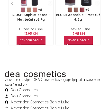
+8
+9
BLUSH Sophisticated –
BLUSH Adorable – Mat ruž
BLU
Mat tečni ruž 7g
4,5g
Ruževi za usne
Ruževi za usne
13,95
KM
13,95
KM
ODABERI OPCIJE
ODABERI OPCIJE
Zavirite u svijet DEA Cosmetics - gdje ljepota susreće
savršenstvo.
Dea Cosmetics
Dea Cosmetics
Alexandar Cosmetics Banja Luka
Alexandar Cosmetics Banja Luka