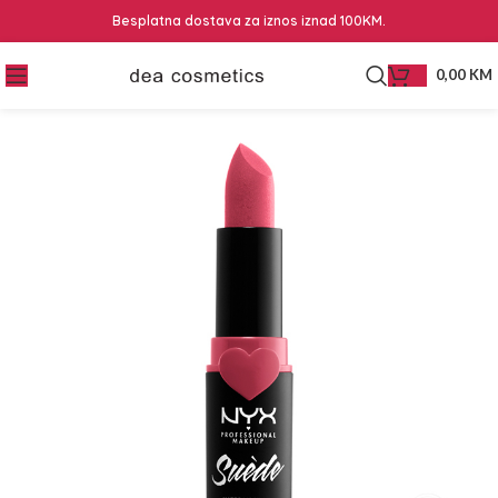
Besplatna dostava za iznos iznad 100KM.
0,00
KM