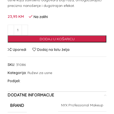
usne koja savršeno odgovara boji ruža, omogućavajući
precizno nanošenje i dugotrajan efekat.
23,95
KM
Na zalihi
DODAJ U KOŠARICU
Uporedi
Dodaj na listu želja
SKU:
31086
Kategorija:
Ruževi za usne
Podijeli:
DODATNE INFORMACIJE
BRAND
NYX Professional Makeup