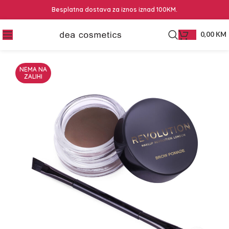
Besplatna dostava za iznos iznad 100KM.
0,00
KM
NEMA NA
ZALIHI