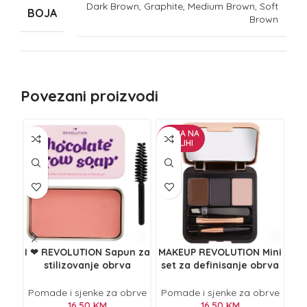
Dark Brown, Graphite, Medium Brown, Soft
BOJA
Brown
Povezani proizvodi
NEMA NA
NE
ZALIHI
Z
I ❤ REVOLUTION Sapun za
MAKEUP REVOLUTION Mini
stilizovanje obrva
set za definisanje obrva
Chocolate 10g
Dark Brown
st
S
Pomade i sjenke za obrve
Pomade i sjenke za obrve
Po
16,50
KM
16,50
KM