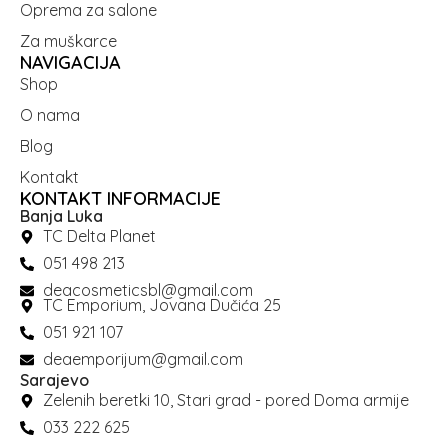
Oprema za salone
Za muškarce
NAVIGACIJA
Shop
O nama
Blog
Kontakt
KONTAKT INFORMACIJE
Banja Luka
TC Delta Planet
051 498 213
deacosmeticsbl@gmail.com
TC Emporium, Jovana Dučića 25
051 921 107
deaemporijum@gmail.com
Sarajevo
Zelenih beretki 10, Stari grad - pored Doma armije
033 222 625