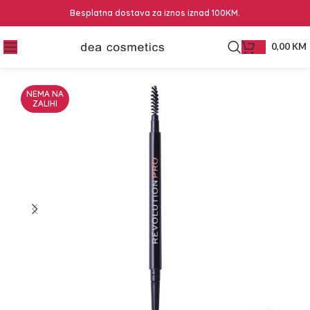
Besplatna dostava za iznos iznad 100KM.
0,00
KM
NEMA NA
ZALIHI