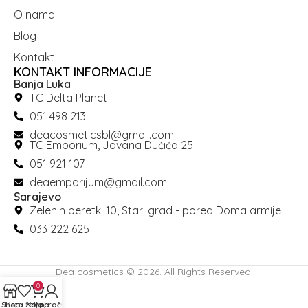
O nama
Blog
Kontakt
KONTAKT INFORMACIJE
Banja Luka
TC Delta Planet
051 498 213
deacosmeticsbl@gmail.com
TC Emporium, Jovana Dučića 25
051 921 107
deaemporijum@gmail.com
Sarajevo
Zelenih beretki 10, Stari grad - pored Doma armije
033 222 625
Dea cosmetics © 2026. All Rights Reserved.
0
Shop
Lista želja
Korpa
Moj račun