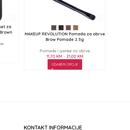
et za
MAKE
 Brown
stiliz
MAKEUP REVOLUTION Pomada za obrve
Brow Pomade 2.5g
ve
P
Pomade i sjenke za obrve
11,70
KM
–
21,00
KM
ODABERI OPCIJE
KONTAKT INFORMACIJE