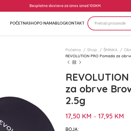
Besplatna dostava za iznos iznad 100KM.
POČETNA
SHOP
O NAMA
BLOG
KONTAKT
Početna
Shop
ŠMINKA
Ob
REVOLUTION PRO Pomada za obrv
REVOLUTION
za obrve Br
2.5g
17,50
KM
–
17,95
KM
BOJA