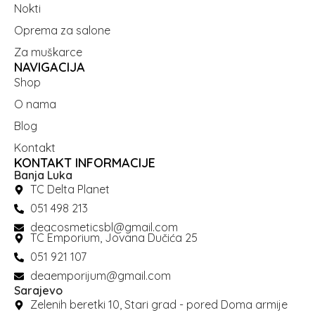
Nokti
Oprema za salone
Za muškarce
NAVIGACIJA
Shop
O nama
Blog
Kontakt
KONTAKT INFORMACIJE
Banja Luka
TC Delta Planet
051 498 213
deacosmeticsbl@gmail.com
TC Emporium, Jovana Dučića 25
051 921 107
deaemporijum@gmail.com
Sarajevo
Zelenih beretki 10, Stari grad - pored Doma armije