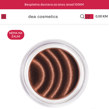
Besplatna dostava za iznos iznad 100KM.
0,00
KM
NEMA NA
ZALIHI