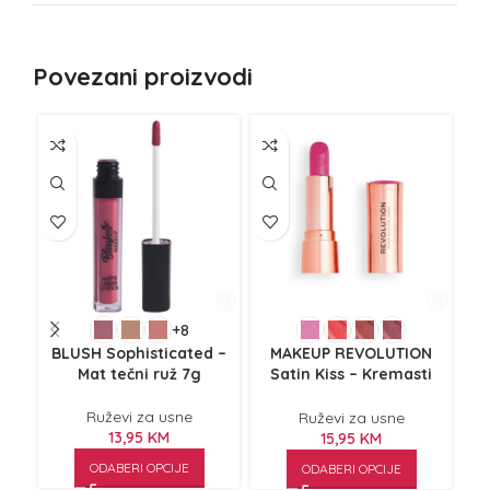
Povezani proizvodi
NE
Z
NY
+8
– 
BLUSH Sophisticated –
MAKEUP REVOLUTION
R
Mat tečni ruž 7g
Satin Kiss – Kremasti
saten ruž 3.5g
Ruževi za usne
Ruževi za usne
13,95
KM
15,95
KM
ODABERI OPCIJE
ODABERI OPCIJE