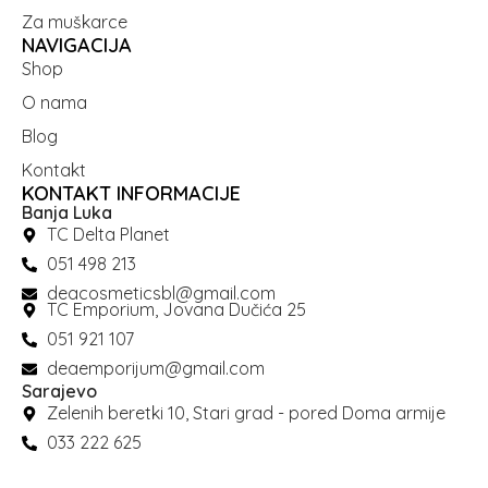
Za muškarce
NAVIGACIJA
Shop
O nama
Blog
Kontakt
KONTAKT INFORMACIJE
Banja Luka
TC Delta Planet
051 498 213
deacosmeticsbl@gmail.com
TC Emporium, Jovana Dučića 25
051 921 107
deaemporijum@gmail.com
Sarajevo
Zelenih beretki 10, Stari grad - pored Doma armije
033 222 625