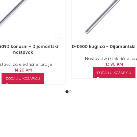
09D konusni – Dijamantski
D-030D kuglica – Dijamantski
nastavak
Nastavci za električne tur
tavci za električne turpije
13,90
KM
14,20
KM
DODAJ U KOŠARICU
DODAJ U KOŠARICU