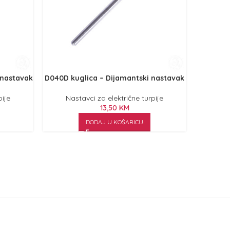
 nastavak
D040D kuglica – Dijamantski nastavak
H-01
pije
Nastavci za električne turpije
13,50
KM
Nas
DODAJ U KOŠARICU