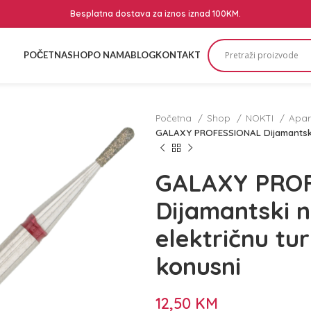
Besplatna dostava za iznos iznad 100KM.
POČETNA
SHOP
O NAMA
BLOG
KONTAKT
Početna
Shop
NOKTI
Apar
GALAXY PROFESSIONAL Dijamantski n
GALAXY PRO
Dijamantski 
električnu tur
konusni
12,50
KM