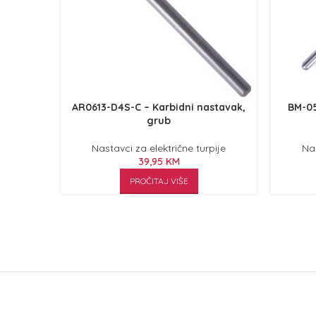
AR0613-D4S-C – Karbidni nastavak,
BM-05
grub
Nastavci za električne turpije
Nas
39,95
KM
PROČITAJ VIŠE