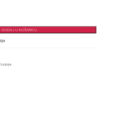
DODAJ U KOŠARICU
elja
turpije