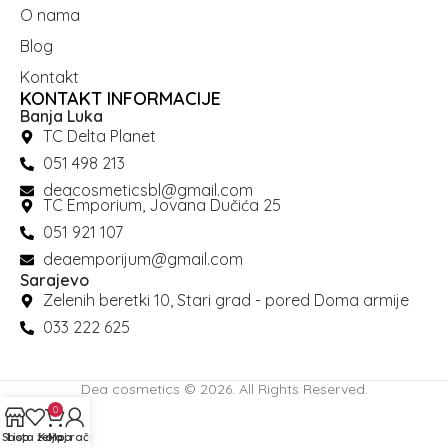
O nama
Blog
Kontakt
KONTAKT INFORMACIJE
Banja Luka
TC Delta Planet
051 498 213
deacosmeticsbl@gmail.com
TC Emporium, Jovana Dučića 25
051 921 107
deaemporijum@gmail.com
Sarajevo
Zelenih beretki 10, Stari grad - pored Doma armije
033 222 625
Dea cosmetics © 2026. All Rights Reserved.
0
Shop
Lista želja
Korpa
Moj račun