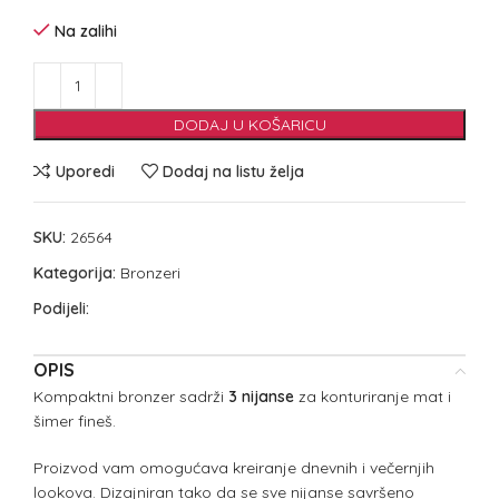
Na zalihi
DODAJ U KOŠARICU
Uporedi
Dodaj na listu želja
SKU:
26564
Kategorija:
Bronzeri
Podijeli:
OPIS
Kompaktni bronzer sadrži
3 nijanse
za konturiranje mat i
šimer fineš.
Proizvod vam omogućava kreiranje dnevnih i večernjih
lookova. Dizajniran tako da se sve nijanse savršeno