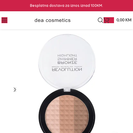
Besplatna dostava za iznos iznad 100KM.
0,00
KM