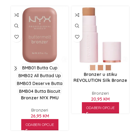
NE
Z
M
BMB01 Butta Cup
Ma
Bronzer u stiku
BMB02 All Buttad Up
REVOLUTION Silk Bronze
BMB03 Deserve Butta
Sand 4,5 g
BMB04 Butta Biscuit
Bronzeri
Bronzer NYX PMU
20,95
KM
ODABERI OPCIJE
Bronzeri
26,95
KM
ODABERI OPCIJE